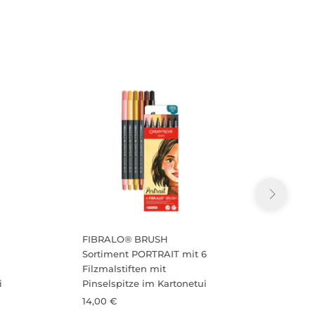
FIBRALO® BRUSH
FIBR
Sortiment PORTRAIT mit 6
Sorti
Filzmalstiften mit
Filzma
i
Pinselspitze im Kartonetui
Pinse
14,00 €
14,00