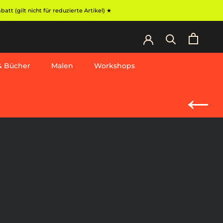
t (gilt nicht für reduzierte Artikel) ★
 & Bücher
Malen
Workshops
Workshops
←