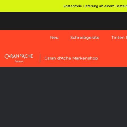
Direkt
kostenfreie Lieferung ab einem Bestellw
zum
Inhalt
Neu
Schreibgeräte
Tinten &
Neu
Caran d'Ache Markenshop