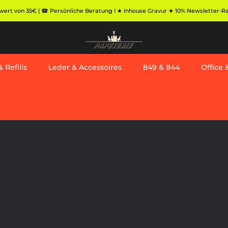
ert von 35€ | ☎ Persönliche Beratung I ★ Inhouse Gravur ★ 10% Newsletter-Rabat
 Refills
Leder & Accessoires
849 & 844
Office