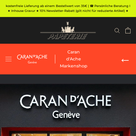
Direkt
kostenfreie Lieferung ab einem Bestellwert von 35€ | ☎ Persönliche Beratung I
zum
★ Inhouse Gravur ★ 10% Newsletter-Rabatt (gilt nicht für reduzierte Artikel) ★
Inhalt
Caran
←
d'Ache
Markenshop