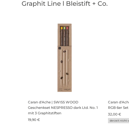
Graphit Line l Bleistift + Co.
Caran d'Ache | SWISS WOOD
Caran d'Ac
Geschenkset NESPRESSO dark Ltd. No. 1
RGB 6er Set
mit 3 Graphitstiften
32,00 €
19,90 €
derzeit nicht 