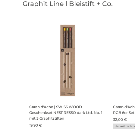
Graphit Line l Bleistift + Co.
Caran d'Ache | SWISS WOOD
Caran d'Ac
Geschenkset NESPRESSO dark Ltd. No. 1
RGB 6er Set
mit 3 Graphitstiften
32,00 €
19,90 €
derzeit nicht 