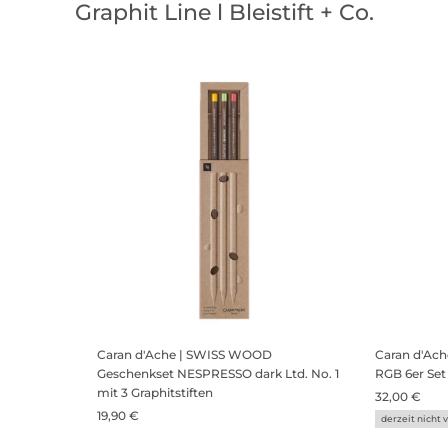
Graphit Line l Bleistift + Co.
Caran d'Ache | SWISS WOOD
Caran d'Ac
Geschenkset NESPRESSO dark Ltd. No. 1
RGB 6er Set
mit 3 Graphitstiften
32,00 €
19,90 €
derzeit nicht 