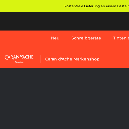
Direkt
kostenfreie Lieferung ab einem Bestellw
zum
Inhalt
Neu
Schreibgeräte
Tinten &
Neu
Caran d'Ache Markenshop