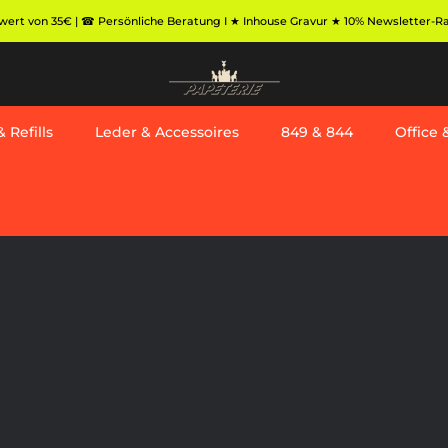
ert von 35€ | ☎ Persönliche Beratung I ★ Inhouse Gravur ★ 10% Newsletter-Rabat
 Refills
Leder & Accessoires
849 & 844
Office