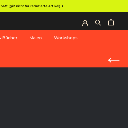
t (gilt nicht für reduzierte Artikel) ★
 & Bücher
Malen
Workshops
Workshops
←