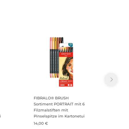
FIBRALO® BRUSH
FIBR
Sortiment PORTRAIT mit 6
Sorti
Filzmalstiften mit
Filzma
i
Pinselspitze im Kartonetui
Pinse
14,00 €
14,00