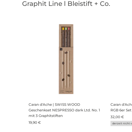
Graphit Line l Bleistift + Co.
Caran d'Ache | SWISS WOOD
Caran d'Ac
Geschenkset NESPRESSO dark Ltd. No. 1
RGB 6er Set
mit 3 Graphitstiften
32,00 €
19,90 €
derzeit nicht 