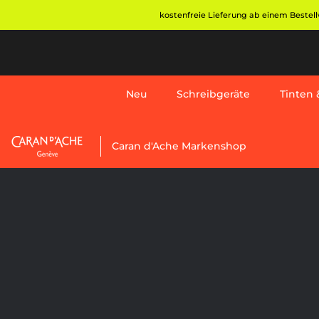
Direkt
kostenfreie Lieferung ab einem Bestellw
zum
Inhalt
Neu
Schreibgeräte
Tinten &
Neu
Caran d'Ache Markenshop