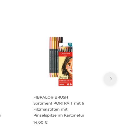
FIBRALO® BRUSH
FIBR
Sortiment PORTRAIT mit 6
Sorti
Filzmalstiften mit
Filzma
i
Pinselspitze im Kartonetui
Pinse
14,00 €
14,00