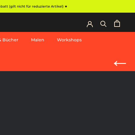
t (gilt nicht für reduzierte Artikel) ★
 & Bücher
Malen
Workshops
Workshops
←