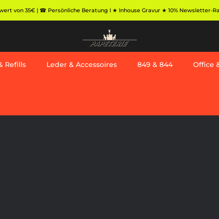
ert von 35€ | ☎ Persönliche Beratung I ★ Inhouse Gravur ★ 10% Newsletter-Rabat
 Refills
Leder & Accessoires
849 & 844
Office