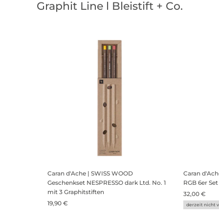
Graphit Line l Bleistift + Co.
Caran d'Ache | SWISS WOOD
Caran d'Ac
Geschenkset NESPRESSO dark Ltd. No. 1
RGB 6er Set
mit 3 Graphitstiften
32,00 €
19,90 €
derzeit nicht 