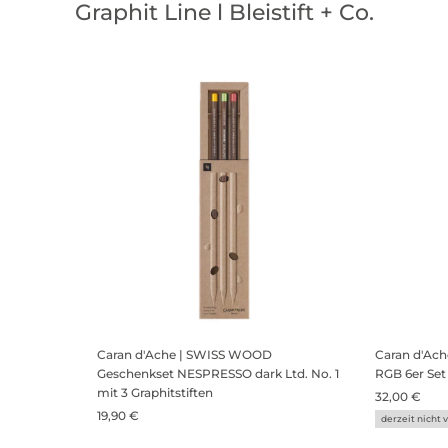
Graphit Line l Bleistift + Co.
Caran d'Ache | SWISS WOOD
Caran d'Ac
Geschenkset NESPRESSO dark Ltd. No. 1
RGB 6er Set
mit 3 Graphitstiften
32,00 €
19,90 €
derzeit nicht 