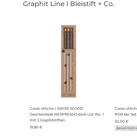
Graphit Line l Bleistift + Co.
Caran d'Ache | SWISS WOOD
Caran d'Ac
Geschenkset NESPRESSO dark Ltd. No. 1
RGB 6er Set
mit 3 Graphitstiften
32,00 €
19,90 €
derzeit nicht 