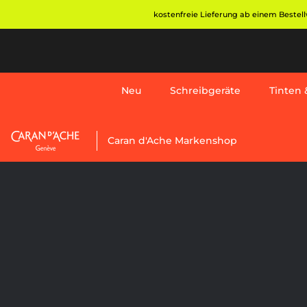
Direkt
kostenfreie Lieferung ab einem Bestellw
zum
Inhalt
Neu
Schreibgeräte
Tinten &
Neu
Caran d'Ache Markenshop