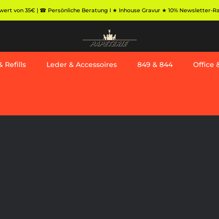
ert von 35€ | ☎ Persönliche Beratung I ★ Inhouse Gravur ★ 10% Newsletter-Rabat
 Refills
Leder & Accessoires
849 & 844
Office