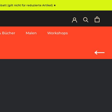
t (gilt nicht für reduzierte Artikel) ★
 & Bücher
Malen
Workshops
Workshops
←