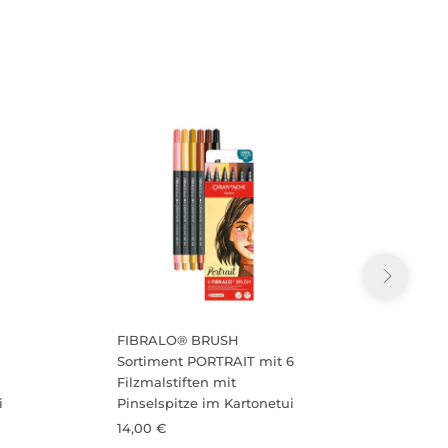
FIBRALO® BRUSH
FIBR
Sortiment PORTRAIT mit 6
Sorti
Filzmalstiften mit
Filzma
i
Pinselspitze im Kartonetui
Pinse
14,00 €
14,00