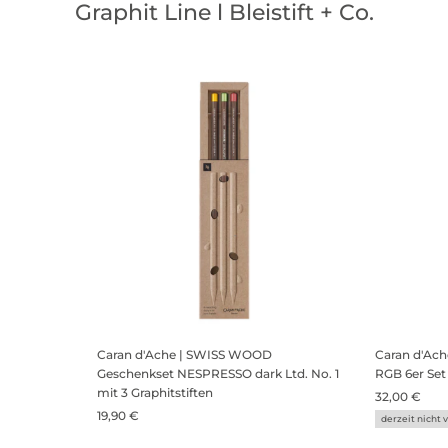
Graphit Line l Bleistift + Co.
Caran d'Ache | SWISS WOOD
Caran d'Ac
Geschenkset NESPRESSO dark Ltd. No. 1
RGB 6er Set
mit 3 Graphitstiften
32,00 €
19,90 €
derzeit nicht 