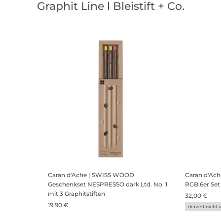
Graphit Line l Bleistift + Co.
Caran d'Ache | SWISS WOOD
Caran d'Ac
Geschenkset NESPRESSO dark Ltd. No. 1
RGB 6er Set
mit 3 Graphitstiften
32,00 €
19,90 €
derzeit nicht 