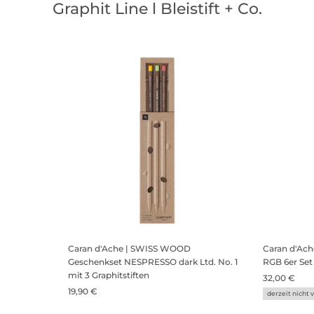
Graphit Line l Bleistift + Co.
Caran d'Ache | SWISS WOOD
Caran d'Ac
Geschenkset NESPRESSO dark Ltd. No. 1
RGB 6er Set
mit 3 Graphitstiften
32,00 €
19,90 €
derzeit nicht 